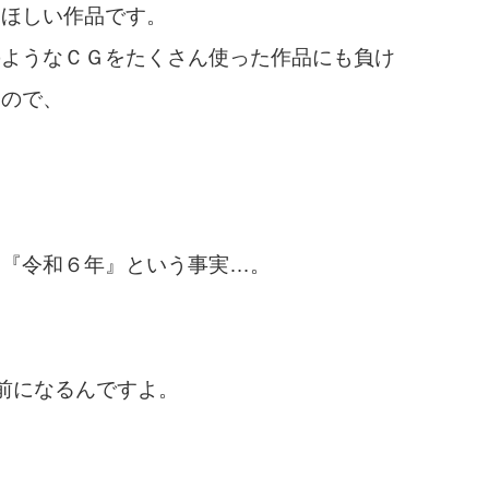
てほしい作品です。
のようなＣＧをたくさん使った作品にも負け
るので、
う『令和６年』という事実…。
前になるんですよ。