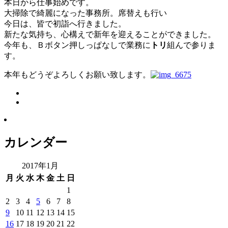
本日から仕事始めです。
大掃除で綺麗になった事務所。席替えも行い
今日は、皆で初詣へ行きました。
新たな気持ち、心構えで新年を迎えることができました。
今年も、Ｂボタン押しっぱなしで業務に
トリ
組んで参りま
す。
本年もどうぞよろしくお願い致します。
カレンダー
2017年1月
月
火
水
木
金
土
日
1
2
3
4
5
6
7
8
9
10
11
12
13
14
15
16
17
18
19
20
21
22