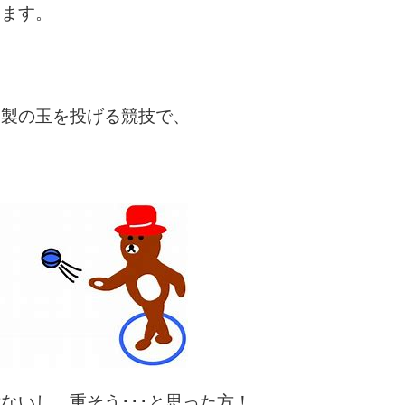
います。
属製の玉を投げる競技で、
ないし、重そう･･･と思った方！