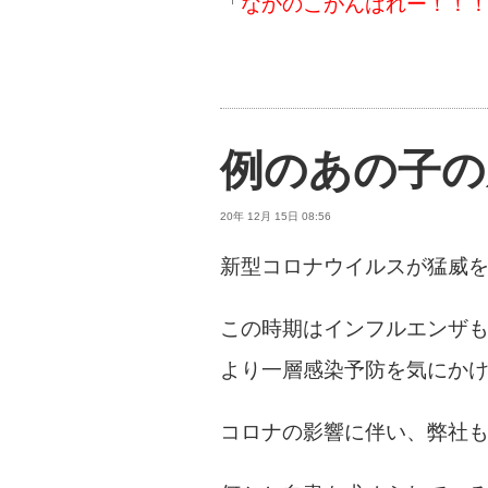
「
なかのこがんばれー！！
例のあの子の
20年 12月 15日 08:56
新型コロナウイルスが猛威
この時期はインフルエンザ
より一層感染予防を気にか
コロナの影響に伴い、弊社