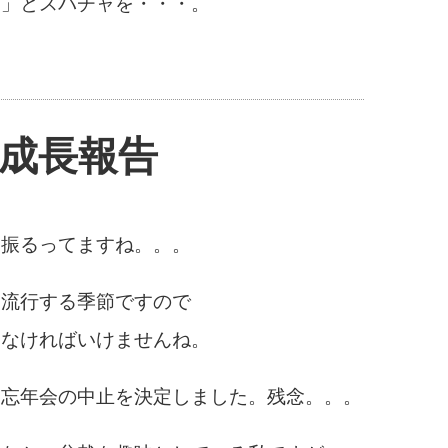
！
」とスパチャを・・・。
成長報告
を振るってますね。。。
も流行する季節ですので
けなければいけませんね。
も忘年会の中止を決定しました。残念。。。